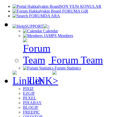
SON YENi KONULAR
FORUMA GiR
FORUMDA ARA
SUPPORT
Calendar
Members
Forum Team
Forum Statistics
LiNK
PIXIZ
EZGIF
PEXEL
PIXABAY
BLOGIF
FREEPIC
OIEDiTOR