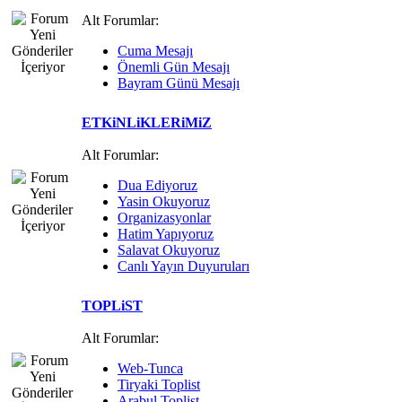
Alt Forumlar:
Cuma Mesajı
Önemli Gün Mesajı
Bayram Günü Mesajı
ETKiNLiKLERiMiZ
Alt Forumlar:
Dua Ediyoruz
Yasin Okuyoruz
Organizasyonlar
Hatim Yapıyoruz
Salavat Okuyoruz
Canlı Yayın Duyuruları
TOPLiST
Alt Forumlar:
Web-Tunca
Tiryaki Toplist
Arabul Toplist