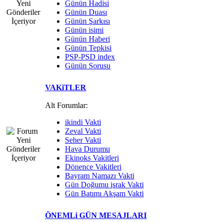
Günün Hadisi
Günün Duası
Günün Şarkısı
Günün isimi
Günün Haberi
Günün Tepkisi
PSP-PSD index
Günün Sorusu
VAKiTLER
Alt Forumlar:
ikindi Vakti
Zeval Vakti
Seher Vakti
Hava Durumu
Ekinoks Vakitleri
Dönence Vakitleri
Bayram Namazı Vakti
Gün Doğumu işrak Vakti
Gün Batımı Akşam Vakti
ÖNEMLi GÜN MESAJLARI