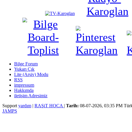
Bilge Forum
Yukarı Çık
Lite (Arşiv) Modu
RSS
impressum
Hakkımda
iletişim Adresimiz
Support
yardım
|
RAŞiT HOCA
|
Tarih:
08-07-2026, 03:35 PM
Türk
JAMPS