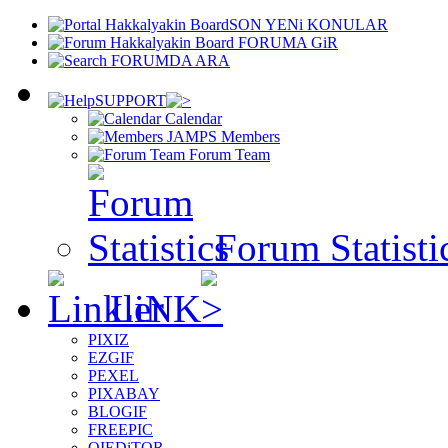
SON YENi KONULAR
FORUMA GiR
FORUMDA ARA
SUPPORT
Calendar
Members
Forum Team
Forum Statisti
LiNK
PIXIZ
EZGIF
PEXEL
PIXABAY
BLOGIF
FREEPIC
OIEDiTOR