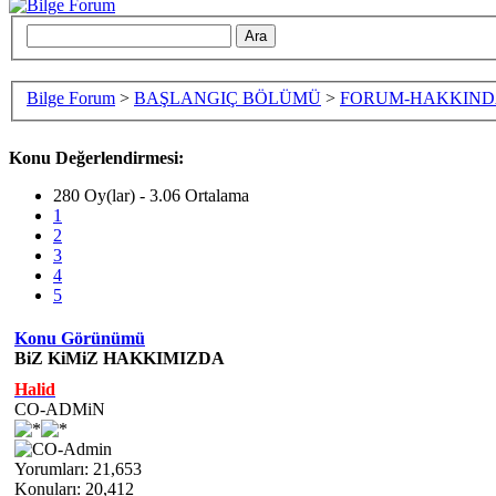
Bilge Forum
>
BAŞLANGIÇ BÖLÜMÜ
>
FORUM-HAKKIN
Konu Değerlendirmesi:
280 Oy(lar) - 3.06 Ortalama
1
2
3
4
5
Konu Görünümü
BiZ KiMiZ HAKKIMIZDA
Halid
CO-ADMiN
Yorumları: 21,653
Konuları: 20,412