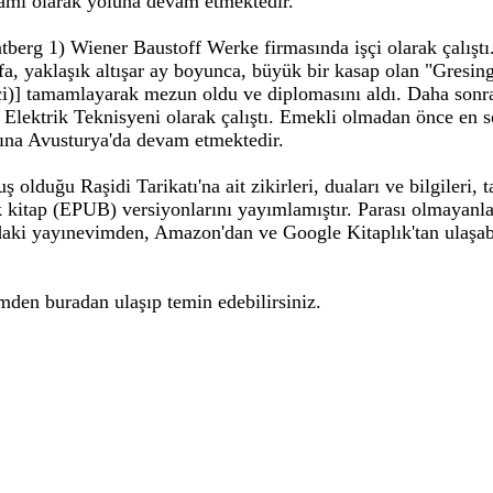
mamı olarak yoluna devam etmektedir.
erg 1) Wiener Baustoff Werke firmasında işçi olarak çalıştı.
fa, yaklaşık altışar ay boyunca, büyük bir kasap olan "Gresing
çi)] tamamlayarak mezun oldu ve diplomasını aldı. Daha sonra
a Elektrik Teknisyeni olarak çalıştı. Emekli olmadan önce en
tına Avusturya'da devam etmektedir.
 olduğu Raşidi Tarikatı'na ait zikirleri, duaları ve bilgileri, 
nik kitap (EPUB) versiyonlarını yayımlamıştır. Parası olmayan
ğıdaki yayınevimden, Amazon'dan ve Google Kitaplık'tan ulaşabi
den buradan ulaşıp temin edebilirsiniz.