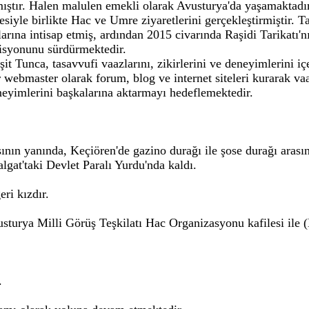
mıştır. Halen malulen emekli olarak Avusturya'da yaşamaktadır
esiyle birlikte Hac ve Umre ziyaretlerini gerçekleştirmiştir. 
rına intisap etmiş, ardından 2015 civarında Raşidi Tarikatı'
misyonunu sürdürmektedir.
it Tunca, tasavvufi vaazlarını, zikirlerini ve deneyimlerini 
webmaster olarak forum, blog ve internet siteleri kurarak vaaz
yimlerini başkalarına aktarmayı hedeflemektedir.
sının yanında, Keçiören'de gazino durağı ile şose durağı arası
lgat'taki Devlet Paralı Yurdu'nda kaldı.
eri kızdır.
vusturya Milli Görüş Teşkilatı Hac Organizasyonu kafilesi ile
.