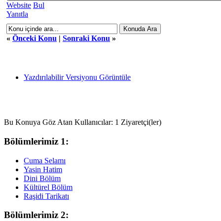
Website
Bul
Yanıtla
«
Önceki Konu
|
Sonraki Konu
»
Yazdırılabilir Versiyonu Görüntüle
Bu Konuya Göz Atan Kullanıcılar: 1 Ziyaretçi(ler)
Bölümlerimiz 1:
Cuma Selamı
Yasin Hatim
Dini Bölüm
Kültürel Bölüm
Raşidi Tarikatı
Bölümlerimiz 2: