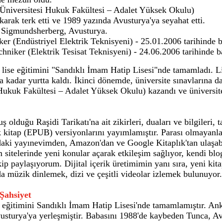
iversitesi Hukuk Fakültesi – Adalet Yüksek Okulu)
arak terk etti ve 1989 yazında Avusturya'ya seyahat etti.
 Sigmundsherberg, Avusturya.
ker (Endüstriyel Elektrik Teknisyeni) - 25.01.2006 tarihinde 
chniker (Elektrik Tesisat Teknisyeni) - 24.06.2006 tarihinde 
ise eğitimini "Sandıklı İmam Hatip Lisesi"nde tamamladı. Lis
 kadar yurtta kaldı. İkinci dönemde, üniversite sınavlarına da
uk Fakültesi – Adalet Yüksek Okulu) kazandı ve üniversite e
 olduğu Raşidi Tarikatı'na ait zikirleri, duaları ve bilgileri, 
nik kitap (EPUB) versiyonlarını yayımlamıştır. Parası olmayan
ğıdaki yayınevimden, Amazon'dan ve Google Kitaplık'tan ulaşabi
m sitelerinde yeni konular açarak etkileşim sağlıyor, kendi bl
paylaşıyorum. Dijital içerik üretimimin yanı sıra, yeni kita
 müzik dinlemek, dizi ve çeşitli videolar izlemek bulunuyo
Şahsiyet
se eğitimini Sandıklı İmam Hatip Lisesi'nde tamamlamıştır. A
sturya'ya yerleşmiştir. Babasını 1988'de kaybeden Tunca, Avus