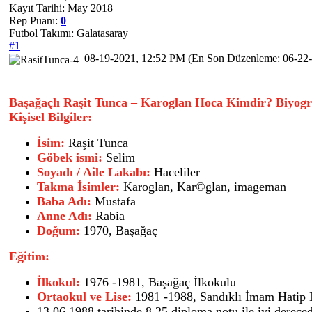
Kayıt Tarihi: May 2018
Rep Puanı:
0
Futbol Takımı: Galatasaray
#1
08-19-2021, 12:52 PM
(En Son Düzenleme: 06-22
Başağaçlı Raşit Tunca – Karoglan Hoca Kimdir? Biyogra
Kişisel Bilgiler:
İsim:
Raşit Tunca
Göbek ismi:
Selim
Soyadı / Aile Lakabı:
Haceliler
Takma İsimler:
Karoglan, Kar©glan, imageman
Baba Adı:
Mustafa
Anne Adı:
Rabia
Doğum:
1970, Başağaç
Eğitim:
İlkokul:
1976 -1981, Başağaç İlkokulu
Ortaokul ve Lise:
1981 -1988, Sandıklı İmam Hatip L
13.06.1988 tarihinde 8.25 diploma notu ile iyi derec