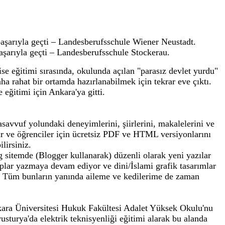
başarıyla geçti – Landesberufsschule Wiener Neustadt.
başarıyla geçti – Landesberufsschule Stockerau.
e eğitimi sırasında, okulunda açılan "parasız devlet yurdu"
ha rahat bir ortamda hazırlanabilmek için tekrar eve çıktı.
ğitimi için Ankara'ya gitti.
tasavvuf yolundaki deneyimlerini, şiirlerini, makalelerini ve
lar ve öğrenciler için ücretsiz PDF ve HTML versiyonlarını
lirsiniz.
og sitemde (Blogger kullanarak) düzenli olarak yeni yazılar
plar yazmaya devam ediyor ve dini/İslami grafik tasarımlar
r. Tüm bunların yanında aileme ve kedilerime de zaman
nkara Üniversitesi Hukuk Fakültesi Adalet Yüksek Okulu'nu
turya'da elektrik teknisyenliği eğitimi alarak bu alanda