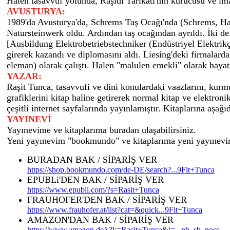
Halen tasavvuf yolunda, Raşidi Tarikatı'nın kurucusu ve i
AVUSTURYA:
1989'da Avusturya'da, Schrems Taş Ocağı'nda (Schrems, Hatb
Natursteinwerk oldu. Ardından taş ocağından ayrıldı. İki de
[Ausbildung Elektrobetriebstechniker (Endüstriyel Elektrik
girerek kazandı ve diplomasını aldı. Liesing'deki firmalard
eleman) olarak çalıştı. Halen "malulen emekli" olarak haya
YAZAR:
Raşit Tunca, tasavvufi ve dini konulardaki vaazlarını, kurmuş
grafiklerini kitap haline getirerek normal kitap ve elektro
çeşitli internet sayfalarında yayınlamıştır. Kitaplarına aşa
YAYINEVİ
Yayınevime ve kitaplarıma buradan ulaşabilirsiniz.
Yeni yayınevim "bookmundo" ve kitaplarıma yeni yayınevim
BURADAN BAK / SİPARİŞ VER
https://shop.bookmundo.com/de-DE/search?...9Fit+Tunca
EPUBLi'DEN BAK / SİPARİŞ VER
https://www.epubli.com/?s=Rasit+Tunca
FRAUHOFER'DEN BAK / SİPARİŞ VER
https://www.frauhofer.at/list?cat=&quick...9Fit+Tunca
AMAZON'DAN BAK / SİPARİŞ VER
https://www.amazon.de/s?k=Rasit+Tunca&i=...nb_sb_noss