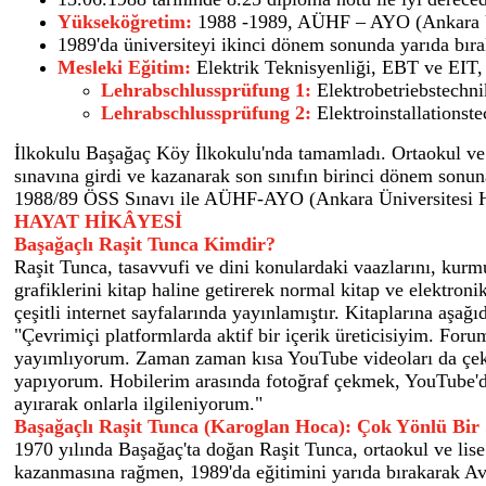
Yükseköğretim:
1988 -1989, AÜHF – AYO (Ankara Ün
1989'da üniversiteyi ikinci dönem sonunda yarıda bırak
Mesleki Eğitim:
Elektrik Teknisyenliği, EBT ve EIT,
Lehrabschlussprüfung 1:
Elektrobetriebstechni
Lehrabschlussprüfung 2:
Elektroinstallationste
İlkokulu Başağaç Köy İlkokulu'nda tamamladı. Ortaokul ve l
sınavına girdi ve kazanarak son sınıfın birinci dönem sonuna
1988/89 ÖSS Sınavı ile AÜHF-AYO (Ankara Üniversitesi Huk
HAYAT HİKÂYESİ
Başağaçlı Raşit Tunca Kimdir?
Raşit Tunca, tasavvufi ve dini konulardaki vaazlarını, kurmuş
grafiklerini kitap haline getirerek normal kitap ve elektro
çeşitli internet sayfalarında yayınlamıştır. Kitaplarına aşa
"Çevrimiçi platformlarda aktif bir içerik üreticisiyim. Foru
yayımlıyorum. Zaman zaman kısa YouTube videoları da çekip 
yapıyorum. Hobilerim arasında fotoğraf çekmek, YouTube'da
ayırarak onlarla ilgileniyorum."
Başağaçlı Raşit Tunca (Karoglan Hoca): Çok Yönlü Bir 
1970 yılında Başağaç'ta doğan Raşit Tunca, ortaokul ve li
kazanmasına rağmen, 1989'da eğitimini yarıda bırakarak Avu