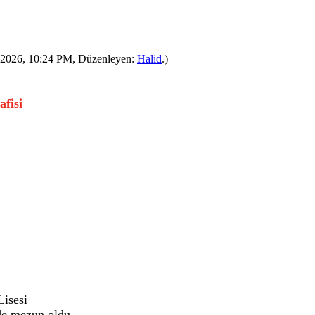
-2026, 10:24 PM, Düzenleyen:
Halid
.)
fisi
isesi
ede mezun oldu.