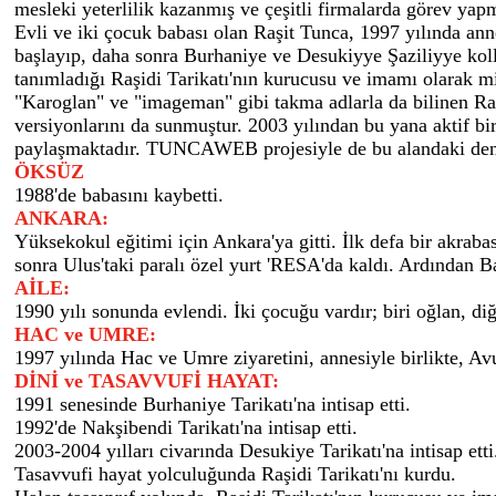
mesleki yeterlilik kazanmış ve çeşitli firmalarda görev yap
Evli ve iki çocuk babası olan Raşit Tunca, 1997 yılında ann
başlayıp, daha sonra Burhaniye ve Desukiyye Şaziliyye kolla
tanımladığı Raşidi Tarikatı'nın kurucusu ve imamı olarak 
"Karoglan" ve "imageman" gibi takma adlarla da bilinen Raş
versiyonlarını da sunmuştur. 2003 yılından bu yana aktif bir 
paylaşmaktadır. TUNCAWEB projesiyle de bu alandaki dene
ÖKSÜZ
1988'de babasını kaybetti.
ANKARA:
Yüksekokul eğitimi için Ankara'ya gitti. İlk defa bir akraba
sonra Ulus'taki paralı özel yurt 'RESA'da kaldı. Ardından Ba
AİLE:
1990 yılı sonunda evlendi. İki çocuğu vardır; biri oğlan, diğ
HAC ve UMRE:
1997 yılında Hac ve Umre ziyaretini, annesiyle birlikte, A
DİNİ ve TASAVVUFİ HAYAT:
1991 senesinde Burhaniye Tarikatı'na intisap etti.
1992'de Nakşibendi Tarikatı'na intisap etti.
2003-2004 yılları civarında Desukiye Tarikatı'na intisap etti
Tasavvufi hayat yolculuğunda Raşidi Tarikatı'nı kurdu.