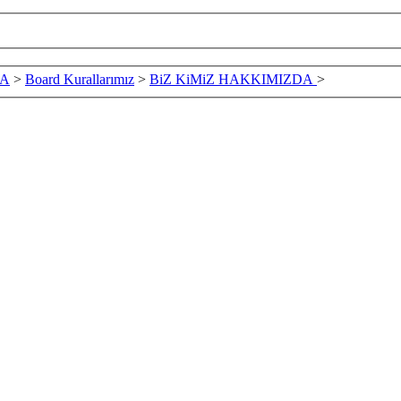
DA
>
Board Kurallarımız
>
BiZ KiMiZ HAKKIMIZDA
>