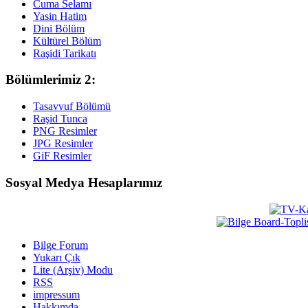
Cuma Selamı
Yasin Hatim
Dini Bölüm
Kültürel Bölüm
Raşidi Tarikatı
Bölümlerimiz 2:
Tasavvuf Bölümü
Raşid Tunca
PNG Resimler
JPG Resimler
GiF Resimler
Sosyal Medya Hesaplarımız
Bilge Forum
Yukarı Çık
Lite (Arşiv) Modu
RSS
impressum
Hakkımda