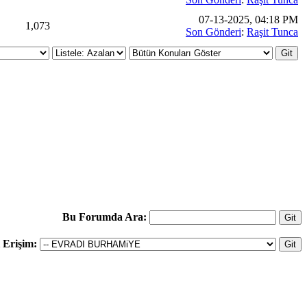
07-13-2025, 04:18 PM
1,073
Son Gönderi
:
Raşit Tunca
Bu Forumda Ara:
ı Erişim: