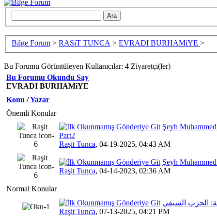
Bilge Forum
>
RASiT TUNCA
>
EVRADI BURHAMiYE
>
Bu Forumu Görüntüleyen Kullanıcılar: 4 Ziyaretçi(ler)
Bu Forumu Okundu Say
EVRADI BURHAMiYE
Konu
/
Yazar
Önemli Konular
Şeyh Muhammed O
Part2
6 Oy(
Raşit Tunca
,
04-19-2025, 04:43 AM
Şeyh Muhammed O
7 Oy(l
Raşit Tunca
,
04-14-2023, 02:36 AM
Normal Konular
ية: الحزب السيفي
7 Oy(l
Raşit Tunca
,
07-13-2025, 04:21 PM