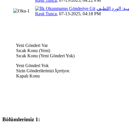
Raşit Tunca
,
07-13-2025, 04:22 PM
مية: الورد اللطيف
10 Oy
Raşit Tunca
,
07-13-2025, 04:18 PM
Yeni Gönderi Var
Sıcak Konu (Yeni)
Sıcak Konu (Yeni Gönderi Yok)
Yeni Gönderi Yok
Sizin Gönderilerinizi İçeriyor.
Kapalı Konu
Bölümlerimiz 1: