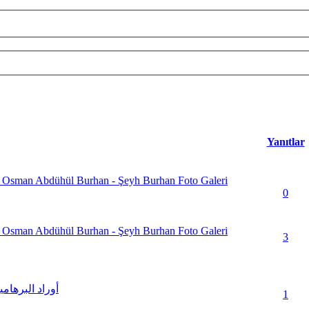
Yanıtlar
sman Abdühül Burhan - Şeyh Burhan Foto Galeri
lar) - Ortalama 5 üzerinden 3
0
sman Abdühül Burhan - Şeyh Burhan Foto Galeri
ar) - Ortalama 5 üzerinden 3.14
3
أوراد البرهام
ar) - Ortalama 5 üzerinden 2.71
1