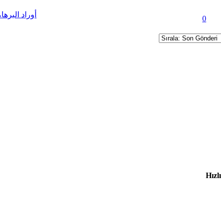
أوراد البرها
(lar) - Ortalama 5 üzerinden 3
0
Hızl