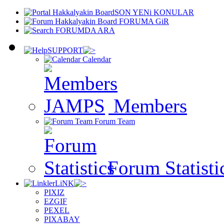
SON YENi KONULAR
FORUMA GiR
FORUMDA ARA
SUPPORT
Calendar
Members
Forum Team
Forum Statisti
LiNK
PIXIZ
EZGIF
PEXEL
PIXABAY