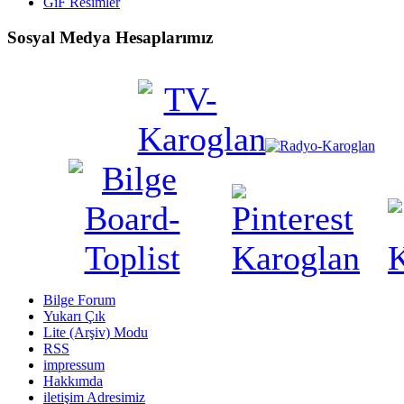
GiF Resimler
Sosyal Medya Hesaplarımız
Bilge Forum
Yukarı Çık
Lite (Arşiv) Modu
RSS
impressum
Hakkımda
iletişim Adresimiz