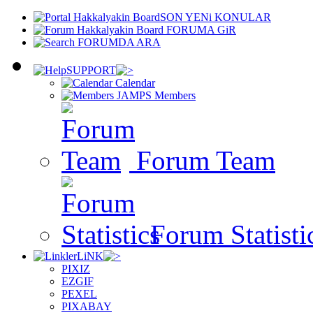
SON YENi KONULAR
FORUMA GiR
FORUMDA ARA
SUPPORT
Calendar
Members
Forum Team
Forum Statisti
LiNK
PIXIZ
EZGIF
PEXEL
PIXABAY