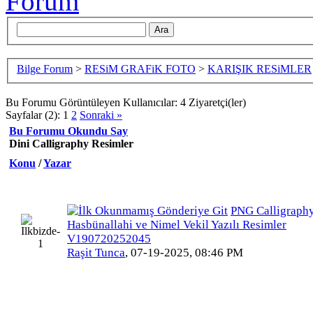
Bilge Forum
>
RESiM GRAFiK FOTO
>
KARIŞIK RESiMLER
Bu Forumu Görüntüleyen Kullanıcılar: 4 Ziyaretçi(ler)
Sayfalar (2):
1
2
Sonraki »
Bu Forumu Okundu Say
Dini Calligraphy Resimler
Konu
/
Yazar
PNG Calligraph
Hasbünallahi ve Nimel Vekil Yazılı Resimler
V190720252045
Raşit Tunca
,
07-19-2025, 08:46 PM