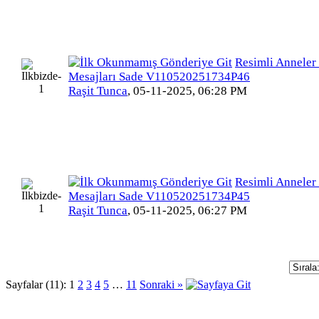
Resimli Anneler
Mesajları Sade V110520251734P46
Raşit Tunca
,
05-11-2025, 06:28 PM
Resimli Anneler
Mesajları Sade V110520251734P45
Raşit Tunca
,
05-11-2025, 06:27 PM
Sayfalar (11):
1
2
3
4
5
…
11
Sonraki »