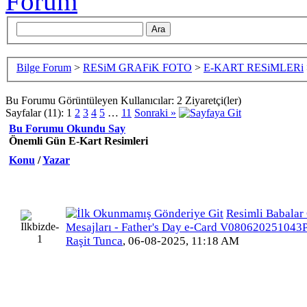
Bilge Forum
>
RESiM GRAFiK FOTO
>
E-KART RESiMLERi
Bu Forumu Görüntüleyen Kullanıcılar: 2 Ziyaretçi(ler)
Sayfalar (11):
1
2
3
4
5
…
11
Sonraki »
Bu Forumu Okundu Say
Önemli Gün E-Kart Resimleri
Konu
/
Yazar
Resimli Babalar
Mesajları - Father's Day e-Card V080620251043
Raşit Tunca
,
06-08-2025, 11:18 AM