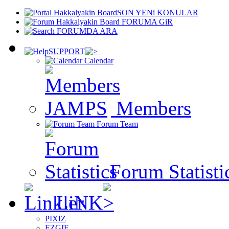
SON YENi KONULAR
FORUMA GiR
FORUMDA ARA
SUPPORT
Calendar
Members
Forum Team
Forum Statisti
LiNK
PIXIZ
EZGIF