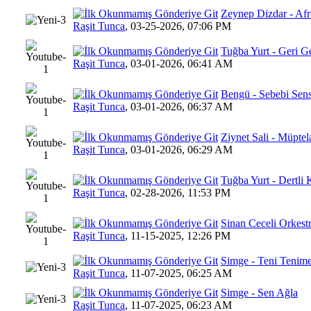
Zeynep Dizdar - Af
1 Oy(l
Raşit Tunca
,
03-25-2026, 07:06 PM
Tuğba Yurt - Geri G
5 Oy
Raşit Tunca
,
03-01-2026, 06:41 AM
Bengü - Sebebi Sen
0 Oy(lar)
Raşit Tunca
,
03-01-2026, 06:37 AM
Ziynet Sali - Müptel
1 Oy(l
Raşit Tunca
,
03-01-2026, 06:29 AM
Tuğba Yurt - Dertli
0 Oy(lar)
Raşit Tunca
,
02-28-2026, 11:53 PM
Sinan Ceceli Orkest
7 Oy(l
Raşit Tunca
,
11-15-2025, 12:26 PM
Simge - Teni Tenim
7 Oy(l
Raşit Tunca
,
11-07-2025, 06:25 AM
Simge - Sen Ağla
5 Oy(
Raşit Tunca
,
11-07-2025, 06:23 AM