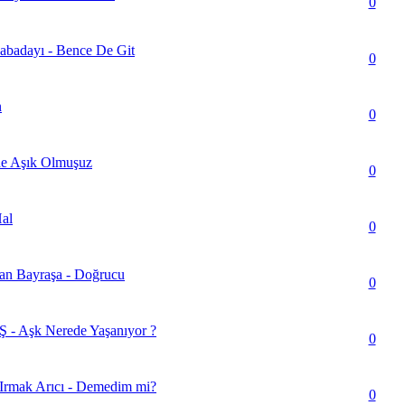
ar) - Ortalama 5 üzerinden 3.25
0
abadayı - Bence De Git
ar) - Ortalama 5 üzerinden 3.07
0
n
lar) - Ortalama 5 üzerinden 3.3
0
de Aşık Olmuşuz
lar) - Ortalama 5 üzerinden 3.53
0
Hal
lar) - Ortalama 5 üzerinden 3.5
0
zan Bayraşa - Doğrucu
ar) - Ortalama 5 üzerinden 2.54
0
 Aşk Nerede Yaşanıyor ?
(lar) - Ortalama 5 üzerinden 3.8
0
rmak Arıcı - Demedim mi?
ar) - Ortalama 5 üzerinden 3.23
0