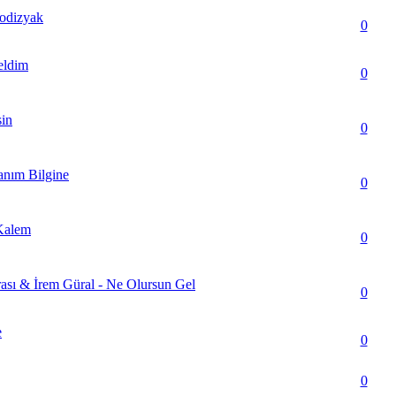
rodizyak
ar) - Ortalama 5 üzerinden 2
0
eldim
(lar) - Ortalama 5 üzerinden 4
0
sin
 - Ortalama 5 üzerinden 0
0
anım Bilgine
ar) - Ortalama 5 üzerinden 2
0
 Kalem
 - Ortalama 5 üzerinden 0
0
rası & İrem Güral - Ne Olursun Gel
ar) - Ortalama 5 üzerinden 3.14
0
e
ar) - Ortalama 5 üzerinden 2.71
0
lar) - Ortalama 5 üzerinden 3
0