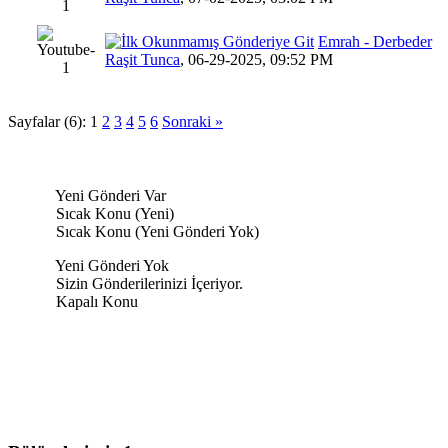
Emrah - Derbeder
15 Oy(l
Raşit Tunca
,
06-29-2025, 09:52 PM
Sayfalar (6):
1
2
3
4
5
6
Sonraki »
Yeni Gönderi Var
Sıcak Konu (Yeni)
Sıcak Konu (Yeni Gönderi Yok)
Yeni Gönderi Yok
Sizin Gönderilerinizi İçeriyor.
Kapalı Konu