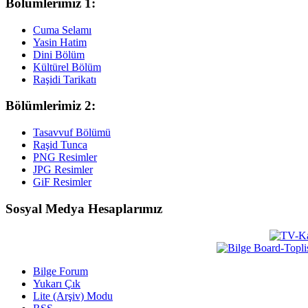
Bölümlerimiz 1:
Cuma Selamı
Yasin Hatim
Dini Bölüm
Kültürel Bölüm
Raşidi Tarikatı
Bölümlerimiz 2:
Tasavvuf Bölümü
Raşid Tunca
PNG Resimler
JPG Resimler
GiF Resimler
Sosyal Medya Hesaplarımız
Bilge Forum
Yukarı Çık
Lite (Arşiv) Modu