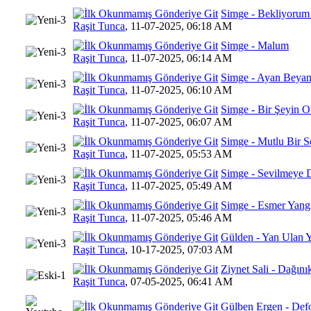
Simge - Bekliyorum
10 Oy(
Raşit Tunca
,
11-07-2025, 06:18 AM
Simge - Malum
6 Oy(l
Raşit Tunca
,
11-07-2025, 06:14 AM
Simge - Ayan Beya
10 Oy
Raşit Tunca
,
11-07-2025, 06:10 AM
Simge - Bir Şeyin O
6 Oy(
Raşit Tunca
,
11-07-2025, 06:07 AM
Simge - Mutlu Bir 
8 Oy(l
Raşit Tunca
,
11-07-2025, 05:53 AM
Simge - Sevilmeye 
11 Oy(l
Raşit Tunca
,
11-07-2025, 05:49 AM
Simge - Esmer Yang
8 Oy(l
Raşit Tunca
,
11-07-2025, 05:46 AM
Gülden - Yan Ulan 
4 Oy(
Raşit Tunca
,
10-17-2025, 07:03 AM
Ziynet Sali - Dağını
15 Oy(
Raşit Tunca
,
07-05-2025, 06:41 AM
Gülben Ergen - Def