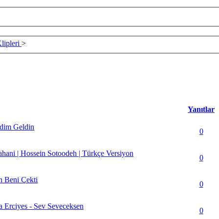
lipleri
>
Yanıtlar
dim Geldin
 - Ortalama 5 üzerinden 0
0
 Jahani | Hossein Sotoodeh | Türkçe Versiyon
(lar) - Ortalama 5 üzerinden 4
0
n Beni Çekti
Oy(lar) - Ortalama 5 üzerinden 5
0
 Erciyes - Sev Seveceksen
(lar) - Ortalama 5 üzerinden 4
0