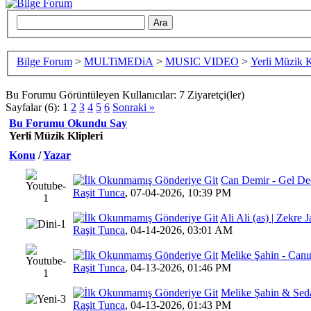
Bilge Forum
>
MULTiMEDiA
>
MUSIC VIDEO
>
Yerli Müzik K
Bu Forumu Görüntüleyen Kullanıcılar: 7 Ziyaretçi(ler)
Sayfalar (6):
1
2
3
4
5
6
Sonraki »
Bu Forumu Okundu Say
Yerli Müzik Klipleri
Konu
/
Yazar
Can Demir - Gel De
0 Oy(lar)
Raşit Tunca
,
07-04-2026, 10:39 PM
Ali Ali (as) | Zekre
1 Oy
Raşit Tunca
,
04-14-2026, 03:01 AM
Melike Şahin - Canı
1 
Raşit Tunca
,
04-13-2026, 01:46 PM
Melike Şahin & Seda
4 Oy
Raşit Tunca
,
04-13-2026, 01:43 PM