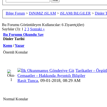
Bilge Forum
>
DiNiMiZ iSLAM
>
iSLAMi BiLGiLER
>
Dinler 
Bu Forumu Görüntüleyen Kullanıcılar: 6 Ziyaretçi(ler)
Sayfalar (3):
1
2
3
Sonraki »
Bu Forumu Okundu Say
Dinler Tarihi
Konu
/
Yazar
Önemli Konular
Tarikatler - Örgütl
Cemaatler - Hakkında Ayrıntılı Bilgiler
Raşit Tunca
,
09-01-2018, 08:29 AM
Normal Konular