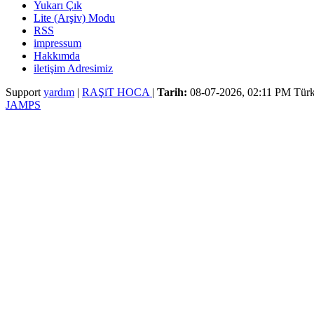
Yukarı Çık
Lite (Arşiv) Modu
RSS
impressum
Hakkımda
iletişim Adresimiz
Support
yardım
|
RAŞiT HOCA
|
Tarih:
08-07-2026, 02:11 PM
Türk
JAMPS