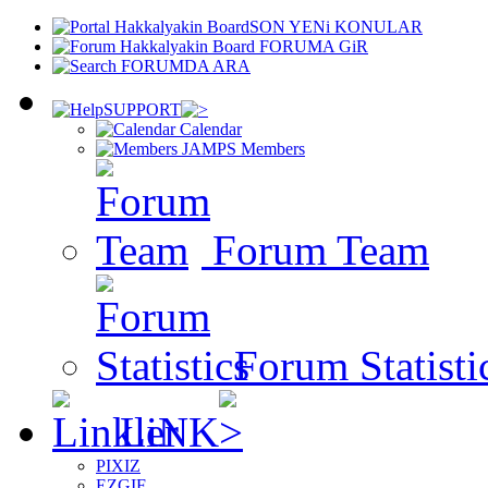
SON YENi KONULAR
FORUMA GiR
FORUMDA ARA
SUPPORT
Calendar
Members
Forum Team
Forum Statisti
LiNK
PIXIZ
EZGIF