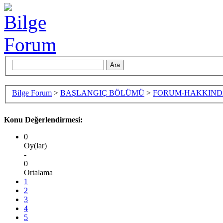
Bilge Forum
>
BAŞLANGIÇ BÖLÜMÜ
>
FORUM-HAKKIN
Konu Değerlendirmesi:
0
Oy(lar)
-
0
Ortalama
1
2
3
4
5