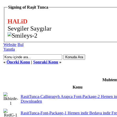
Signing of Raşit Tunca
HALiD
Sevgiler Saygılar
Website
Bul
Yanıtla
«
Önceki Konu
|
Sonraki Konu
»
Muhteme
Konu
RasitTunca-Calligrapyh Arapca Font-Package-2 Hemen ind
Downloaden
RasitTunca-Font-Package-1 Hemen indir Bedava indir F