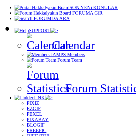
SON YENi KONULAR
FORUMA GiR
FORUMDA ARA
SUPPORT
Calendar
Members
Forum Team
Forum Statisti
LiNK
PIXIZ
EZGIF
PEXEL
PIXABAY
BLOGIF
FREEPIC
OIEDiTOR