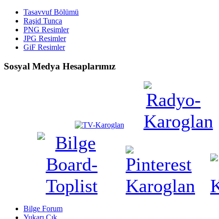
Tasavvuf Bölümü
Raşid Tunca
PNG Resimler
JPG Resimler
GiF Resimler
Sosyal Medya Hesaplarımız
Bilge Forum
Yukarı Çık