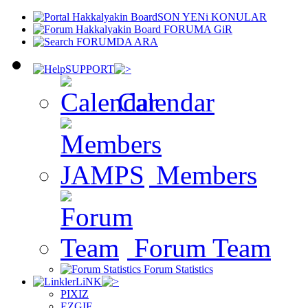
SON YENi KONULAR
FORUMA GiR
FORUMDA ARA
SUPPORT
Calendar
Members
Forum Team
Forum Statistics
LiNK
PIXIZ
EZGIF