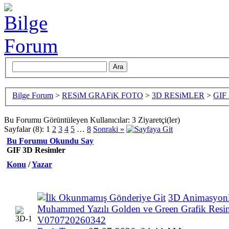
Bilge Forum
>
RESiM GRAFiK FOTO
>
3D RESiMLER
>
GIF 
Bu Forumu Görüntüleyen Kullanıcılar: 3 Ziyaretçi(ler)
Sayfalar (8):
1
2
3
4
5
…
8
Sonraki »
Bu Forumu Okundu Say
GIF 3D Resimler
Konu
/
Yazar
3D Animasyonl
Muhammed Yazılı Golden ve Green Grafik Resi
V070720260342