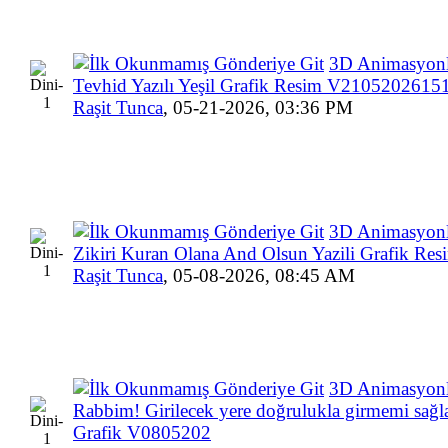
3D Animasyonl
Tevhid Yazılı Yeşil Grafik Resim V2105202615
Raşit Tunca
,
05-21-2026, 03:36 PM
3D Animasyonl
Zikiri Kuran Olana And Olsun Yazili Grafik Re
Raşit Tunca
,
05-08-2026, 08:45 AM
3D Animasyon
Rabbim! Girilecek yere doğrulukla girmemi sağla
Grafik V0805202