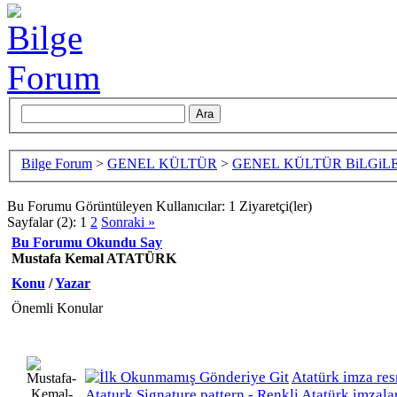
Bilge Forum
>
GENEL KÜLTÜR
>
GENEL KÜLTÜR BiLGiLE
Bu Forumu Görüntüleyen Kullanıcılar: 1 Ziyaretçi(ler)
Sayfalar (2):
1
2
Sonraki »
Bu Forumu Okundu Say
Mustafa Kemal ATATÜRK
Konu
/
Yazar
Önemli Konular
Atatürk imza res
Ataturk Signature pattern - Renkli Atatürk imzala